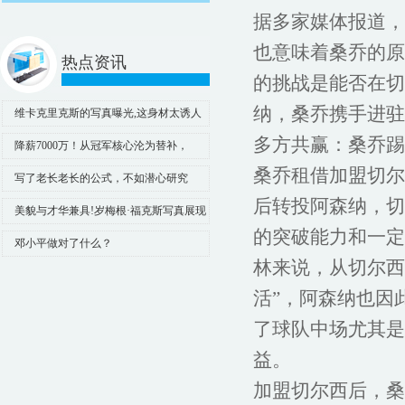
据多家媒体报道，
也意味着桑乔的原
热点资讯
的挑战是能否在切
纳，桑乔携手进驻
维卡克里克斯的写真曝光,这身材太诱人
了!这谁顶得住嘛!
多方共赢：桑乔踢
降薪7000万！从冠军核心沦为替补，
NBA退步最快球星，詹姆斯预言成真
桑乔租借加盟切尔
写了老长老长的公式，不如潜心研究
后转投阿森纳，切
INDIRECT函数
美貌与才华兼具!岁梅根·福克斯写真展现
的突破能力和一定
迷人魅力!
邓小平做对了什么？
林来说，从切尔西
活”，阿森纳也因
了球队中场尤其是
益。
加盟切尔西后，桑